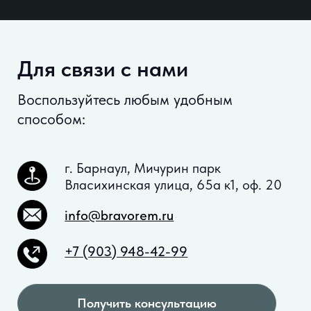
ИП Корнейчук Дмитрий Александрович, ОГРНИП
312222517200092, ИНН 222175422453
Политика обработки персональных данных.